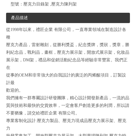
型號：
壓克力目錄架 ,壓克力陳列架
產品描述
從1998年以來，禮匠企業 有限公司，一直專業領域在製造設計各
種
壓克力產品，雷射雕刻，從勝利獎盃，紀念獎牌，獎狀，獎章，勝
利紀念品，戰利品，畫框，壓克力展示架，開放式展示架，化妝品
展示架，DM架，禮品和促銷活動紀念品等經驗非常豐富。我們正
在
從事的OEM和非常強大的自我設計的廣泛的丙烯酸項目，訂製設
計最
歡迎的。
我們擁有一群專屬設計研發團隊，精心設計開發新產品，一流的品
質與技術和最快的交貨效率，一定會客戶創造更多的利潤，所以請
不要猶豫，請交給禮匠企業 有限公司。
專業客制化設計:壓克力製品、壓克力現成品壓克力展示架、壓克
力
批發零售加工、開放型壓克力展示架、大型賣場陳列架,壓克力時