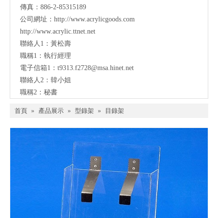
傳真：886-2-85315189
公司網址：
http://www.acrylicgoods.com
http://www.acrylic.ttnet.net
聯絡人1：黃松壽
職稱1：執行經理
電子信箱1：
t9313.f2728@msa.hinet.net
聯絡人2：韓小姐
職稱2：秘書
首頁
»
產品展示
»
型錄架
»
目錄架