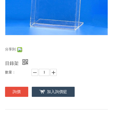
分享到:
目錄架
數量：
詢價
加入詢價籃