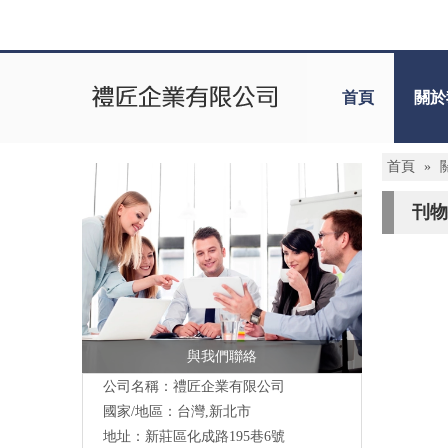
首頁
關於
首頁
»
刊物
與我們聯絡
公司名稱：禮匠企業有限公司
國家/地區：台灣,新北市
地址：新莊區化成路195巷6號