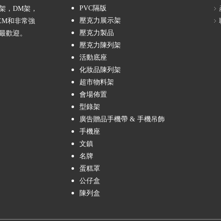
PVC隔版
架，DM架，
壓克力展示架
EM和非常強
壓克力製品
最歡迎。
壓克力陳列架
活動底座
化妝品陳列架
超市物料架
會場佈置
型錄架
廣告贈品手機帶 & 手機吊飾
手機座
文鎮
名牌
蛋糕罩
公仔盒
陳列盒