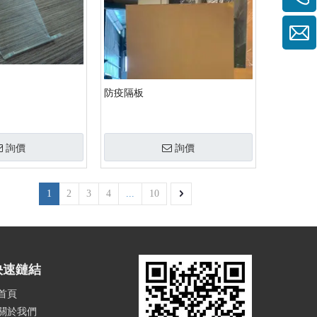
防疫隔板
詢價
詢價
1
2
3
4
...
10
快速鏈結
首頁
關於我們