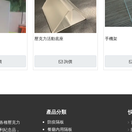
壓克力活動底座
手機架
價
詢價
產品分類
防疫隔板
計各種壓克力
餐廳內用隔板
利紀念品，