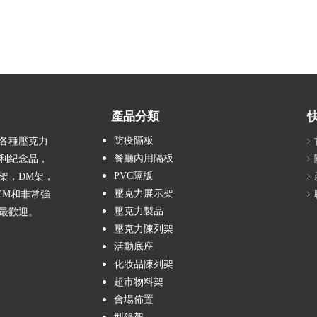
產品分類
防疫隔板
計各種壓克力
餐廳內用隔板
利紀念品，
PVC隔版
架，DM架，
壓克力展示架
EM和非常強
壓克力製品
最歡迎。
壓克力陳列架
活動底座
化妝品陳列架
超市物料架
會場佈置