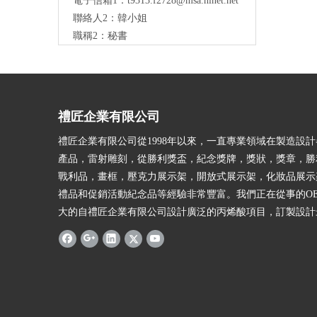
電子信箱1：
t9313.f2728@msa.hinet.net
聯絡人2：韓小姐
職稱2：秘書
禮匠企業有限公司
禮匠企業有限公司從1998年以來，一直專業領域在製造設
產品，雷射雕刻，從勝利獎盃，紀念獎牌，獎狀，獎章，勝
戰利品，畫框，壓克力展示架，開放式展示架，化妝品展示
禮品和促銷活動紀念品等經驗非常豐富。我們正在從事的O
大的自禮匠企業有限公司設計廣泛的丙烯酸項目，訂製設計