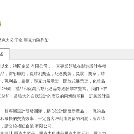
壓克力公仔盒,壓克力陳列架
述
8年以來，禮匠企業 有限公司，一直專業領域在製造設計各種
產品，雷射雕刻，從勝利獎盃，紀念獎牌，獎狀，獎章，勝
品，戰利品，畫框，壓克力展示架，開放式展示架，化妝品
，DM架，禮品和促銷活動紀念品等經驗非常豐富。我們正在
EM和非常強大的自我設計的廣泛的丙烯酸項目，訂製設計最
。
有一群專屬設計研發團隊，精心設計開發新產品，一流的品
術和最快的交貨效率，一定會客戶創造更多的利潤，所以請
，請交給禮匠企業 有限公司。
化設計:壓克力製品、壓克力現成品壓克力展示架、壓克力