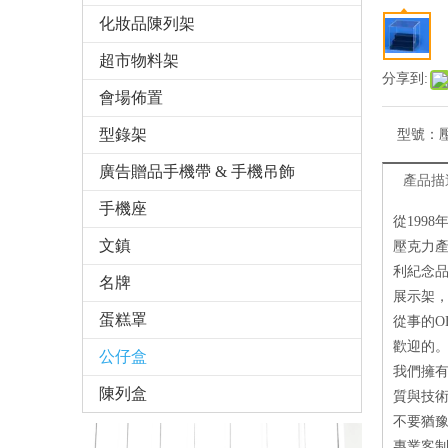
化妝品陳列架
超市物料架
分享到:
會場佈置
型錄架
型號：
廣告贈品手機帶 & 手機吊飾
產品描
手機座
從199
文鎮
壓克力
利紀念
名牌
展示架
蛋糕罩
從事的O
歡迎的
公仔盒
我們擁
陳列盒
質與技
不要猶豫
專業客制