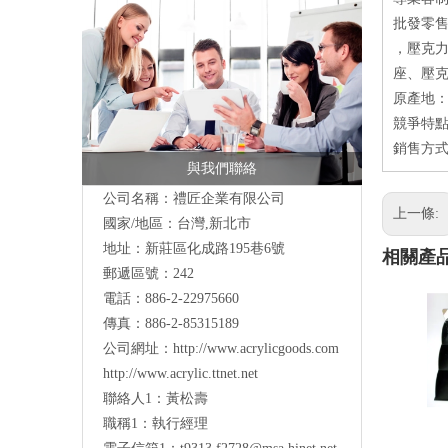
批發零售
，壓克
座、壓克力
原產地
競爭特
銷售方式
與我們聯絡
公司名稱：禮匠企業有限公司
上一條:
國家/地區：台灣,新北市
地址：新莊區化成路195巷6號
相關產
郵遞區號：242
電話：886-2-22975660
傳真：886-2-85315189
公司網址：
http://www.acrylicgoods.com
http://www.acrylic.ttnet.net
聯絡人1：黃松壽
職稱1：執行經理