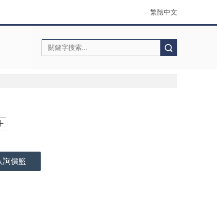
繁體中文
搜索
入詢價籃