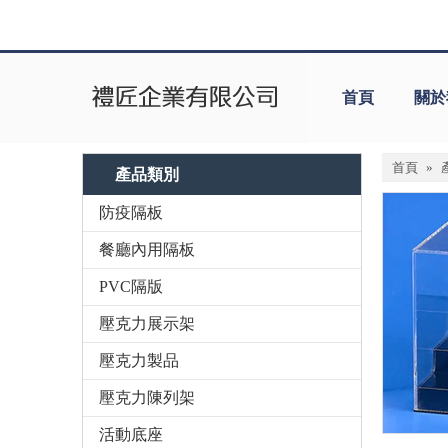
首頁
關於
首頁
»
產品類別
防疫隔板
餐廳內用隔板
PVC隔版
壓克力展示架
壓克力製品
壓克力陳列架
活動底座