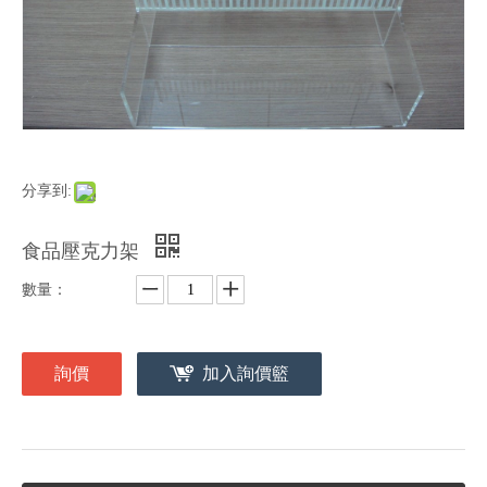
分享到:
食品壓克力架
數量：
詢價
加入詢價籃