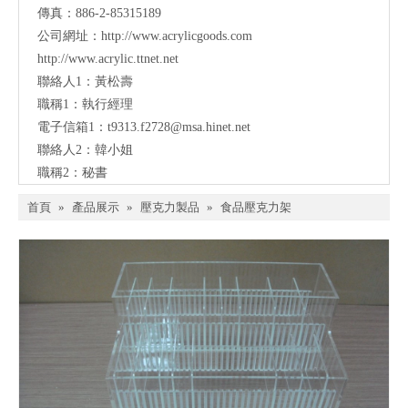
傳真：886-2-85315189
公司網址：
http://www.acrylicgoods.com
http://www.acrylic.ttnet.net
聯絡人1：黃松壽
職稱1：執行經理
電子信箱1：
t9313.f2728@msa.hinet.net
聯絡人2：韓小姐
職稱2：秘書
首頁
»
產品展示
»
壓克力製品
»
食品壓克力架